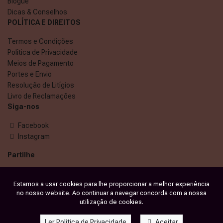
Blogue
Dicas & Conselhos
POLÍTICA E DIREITOS
Termos e Condições
Política de Privacidade
Meios de Pagamento
Portes e Envio
Resolução de Litígios
Livro de Reclamações
Siga-nos
Facebook
Instagram
Partilhe
Estamos a usar cookies para lhe proporcionar a melhor experiência
no nosso website. Ao continuar a navegar concorda com a nossa
utilização de cookies.
Ler Politica de Privacidade
Aceitar